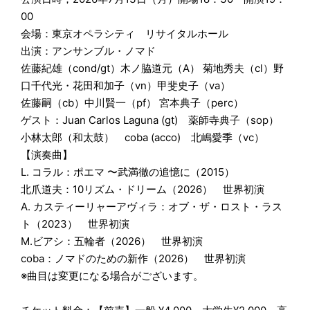
00
会場：東京オペラシティ リサイタルホール
出演：アンサンブル・ノマド
佐藤紀雄（cond/gt）木ノ脇道元（A） 菊地秀夫（cl）野
口千代光・花田和加子（vn）甲斐史子（va）
佐藤嗣（cb）中川賢一（pf） 宮本典子（perc）
ゲスト：Juan Carlos Laguna (gt) 薬師寺典子（sop）
小林太郎（和太鼓） coba (acco) 北嶋愛季（vc）
【演奏曲】
L. コラル：ポエマ 〜武満徹の追憶に（2015）
北爪道夫：10リズム・ドリーム（2026） 世界初演
A. カスティーリャーアヴィラ：オブ・ザ・ロスト・ラス
ト（2023） 世界初演
M.ビアシ：五輪者（2026） 世界初演
coba：ノマドのための新作（2026） 世界初演
※曲目は変更になる場合がございます。