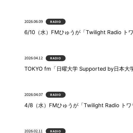
2026.06.09
RADIO
6/10（水）FMひゅうが「Twilight Radi
2026.04.12
RADIO
TOKYO fm「日曜大学 Supported by日
2026.04.07
RADIO
4/8（水）FMひゅうが「Twilight Radio
2026.02.11
RADIO