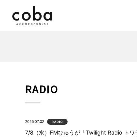
coba ACCORDIONIST
RADIO
2026.07.02
RADIO
7/8（水）FMひゅうが「Twilight Radio