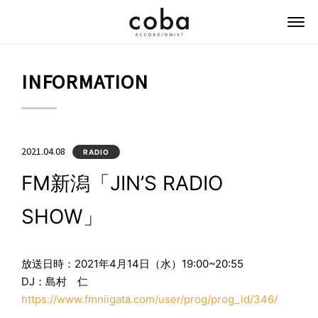
coba ACCORDIONIST
INFORMATION
2021.04.08
RADIO
FM新潟「JIN’S RADIO
SHOW」
放送日時：2021年4月14日（水）19:00~20:55
DJ：島村 仁
https://www.fmniigata.com/user/prog/prog_id/346/