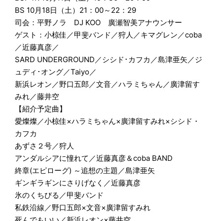
BS 10月18日（土）21：00～22：29
司会：平野ノラ DJ KOO 廣瀬智美アナウンサー
ゲスト：小椋佳／甲斐バンド／狩人／キマグレン／coba
／近藤真彦／
SARD UNDERGROUND／シシド･カフカ／島津亜矢／ジ
ュディ･オング／Taiyo／
新浜レオン／野口五郎／文音／ハラミちゃん／廣津留す
みれ／藤井空
【紹介予定曲】
愛燦燦／小椋佳×ハラミちゃん×廣津留すみれ×シシド・
カフカ
あずさ２号／狩人
アンダルシアに憧れて／近藤真彦＆coba BAND
終章(エピローグ) ～追想の主題／島津亜矢
ギンギラギンにさりげなく／近藤真彦
氷のくちびる／甲斐バンド
私鉄沿線／野口五郎×文音×廣津留すみれ
死んでもいい／新浜レオン×藤井空