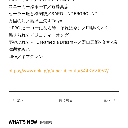
スニーカーぶる〜す／近藤真彦
セーラー服と機関銃／SARD UNDERGROUND
万里の河／島津亜矢＆Taiyo
HERO(ヒーローになる時、それは今）／甲斐バンド
魅せられて／ジュディ・オング
夢やぶれて～I Dreamed a Dream～／野口五郎×文音×廣
津留すみれ
LIFE／キマグレン
https://www.nhk.jp/p/utaerubest/ts/544KVVJ9V7/
次へ
一覧に戻る
前へ
WHAT'S NEW
最新情報