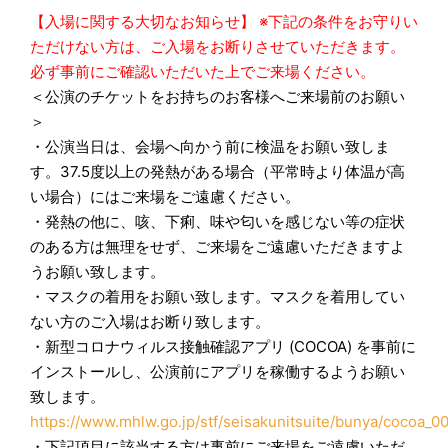
【入場に関する大切なお知らせ】
※下記の条件をお守りい
ただけない方は、ご入場をお断りさせていただきます。
必ず事前にご確認いただいた上でご来場ください。
＜公演のチケットをお持ちのお客様へご来場前のお願い
＞
・公演当日は、会場へ向かう前に検温をお願い致しま
す。37.5度以上の発熱がある場合（平常時より体温が高
い場合）にはご来場をご遠慮ください。
・発熱の他に、咳、下痢、味や匂いを感じない等の症状
のある方は無理をせず、ご来場をご遠慮いただきますよ
うお願い致します。
・マスクの着用をお願い致します。マスクを着用してい
ない方のご入場はお断り致します。
・新型コロナウィルス接触確認アプリ (COCOA) を事前に
インストールし、公演前にアプリを稼働するようお願い
致します。
https://www.mhlw.go.jp/stf/seisakunitsuite/bunya/cocoa_0
・下記項目に該当する方は事前にご来場をご遠慮いただ