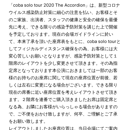
「coba solo tour 2020 The Accordion」は、新型コロナ
ウイルス感染防止対策に細心の注意を払い、お客様とそ
のご家族、出演者、スタッフの健康と安全の確保を最優
先に考え、できる限りの感染予防対策を講じた上で開催
を予定しております。現在の会場ガイドラインに於い
て、本来了承を頂いた座席表をもとに、coba solo tourと
してフィジカルディスタンス確保をの為、お客様には大
変心苦しいお願いとなりますが、感染予防対策として１
階席のレイアウトを少し変更させて頂きます。その為指
定席となっております本公演におきましては一部のお客
様のお持ちのお座席に関して現在の座席位置が前後、若
しくは左右に変更になる場合がございます。できる限り
現在の席番に近い座席位置を考えレイアウトさせて頂き
ます。２階席を連番でご購入頂きましたお席は固定席と
なる為、お隣にお客様がいらっしゃる場合がありますの
で、ご不便をおかけ致しますが、何卒、ご理解とご了承
をお願い致します。
レイアウトしましたお座席位置は、当日会場にてご案内