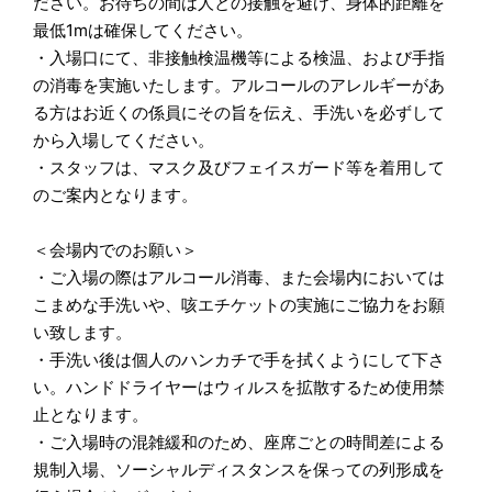
ださい。お待ちの間は人との接触を避け、身体的距離を
最低1mは確保してください。
・入場口にて、非接触検温機等による検温、および手指
の消毒を実施いたします。アルコールのアレルギーがあ
る方はお近くの係員にその旨を伝え、手洗いを必ずして
から入場してください。
・スタッフは、マスク及びフェイスガード等を着用して
のご案内となります。
＜会場内でのお願い＞
・ご入場の際はアルコール消毒、また会場内においては
こまめな手洗いや、咳エチケットの実施にご協力をお願
い致します。
・手洗い後は個人のハンカチで手を拭くようにして下さ
い。ハンドドライヤーはウィルスを拡散するため使用禁
止となります。
・ご入場時の混雑緩和のため、座席ごとの時間差による
規制入場、ソーシャルディスタンスを保っての列形成を